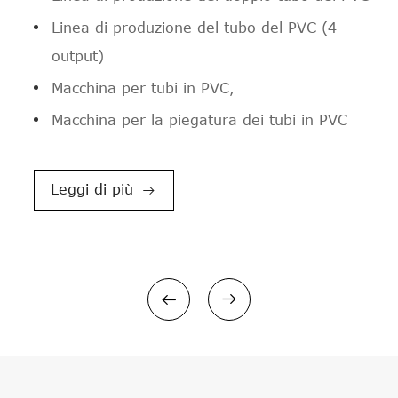
Striscia di gomma della guarnizione di
Linea di produzione del tubo del PVC (4-
Linea di riciclaggio e lavaggio del film LDPE

EPDM/linea dell'estrusione di profilo
output)
BOPP

Macchina per tubi in PVC,
Trituratore a doppio albero
Macchina per la piegatura dei tubi in PVC
PVC/WPC linea di pelletizzazione

PE PP Pellettizzazione/Granulazione Linea
Leggi di più



